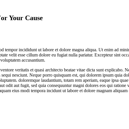
For Your Cause
od tempor incididunt ut labore et dolore magna aliqua. Ut enim ad minim
te velit esse cillum dolore eu fugiat nulla pariatur. Excepteur sint occa
it voluptatem accusantium.
ntore veritatis et quasi architecto beatae vitae dicta sunt explicabo. 
 sequi nesciunt. Neque porro quisquam est, qui dolorem ipsum quia dolo
ptatem. doloremque laudantium, totam rem aperiam, eaque ipsa quae ab il
ut odit aut fugit, sed quia consequuntur magni dolores eos qui ratione
 numquam eius modi tempora incidunt ut labore et dolore magnam aliquam