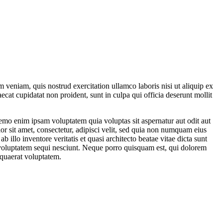
 veniam, quis nostrud exercitation ullamco laboris nisi ut aliquip ex
ecat cupidatat non proident, sunt in culpa qui officia deserunt mollit
Nemo enim ipsam voluptatem quia voluptas sit aspernatur aut odit aut
r sit amet, consectetur, adipisci velit, sed quia non numquam eius
lo inventore veritatis et quasi architecto beatae vitae dicta sunt
 voluptatem sequi nesciunt. Neque porro quisquam est, qui dolorem
 quaerat voluptatem.