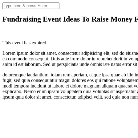
Fundraising Event Ideas To Raise Money 
This event has expired
Lorem ipsum dolor sit amet, consectetur adipisicing elit, sed do eiusm
ea commodo consequat. Duis aute irure dolor in reprehenderit in volupta
anim id est laborum. Sed ut perspiciatis unde omnis iste natus error s
doloremque laudantium, totam rem aperiam, eaque ipsa quae ab illo inve
fugit, sed quia consequuntur magni dolores eos qui ratione voluptatem
modi tempora incidunt ut labore et dolore magnam aliquam quaerat volu
explicabo. Nemo enim ipsam voluptatem quia voluptas sit aspernatur a
ipsum quia dolor sit amet, consectetur, adipisci velit, sed quia non