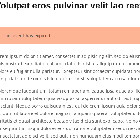
olutpat eros pulvinar velit lao ree
This event has expired
rem ipsum dolor sit amet, consectetur adipisicing elit, sed do ei
is nostrud exercitation ullamco laboris nisi ut aliquip ex ea commo
lore eu fugiat nulla pariatur. Excepteur sint occaecat cupidatat no
rspiciatis unde omnis iste natus error sit voluptatem accusantium
loremque laudantium, totam rem aperiam, eaque ipsa quae ab illo i
im ipsam voluptatem quia voluptas sit aspernatur aut odit aut fug
sciunt. Neque porro quisquam est, qui dolorem ipsum quia dolor s
cidunt ut labore et dolore magnam aliquam quaerat voluptatem. d
ritatis et quasi architecto beatae vitae dicta sunt explicabo. Nemo
nsequuntur magni dolores eos qui ratione voluptatem sequi nesci
nsectetur, adipisci velit, sed quia non numquam eius modi tempo