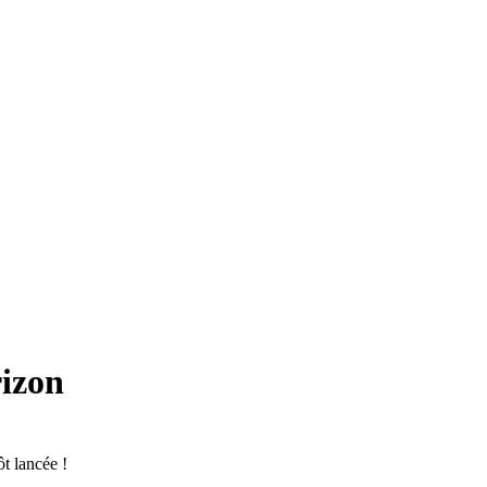
rizon
t lancée !